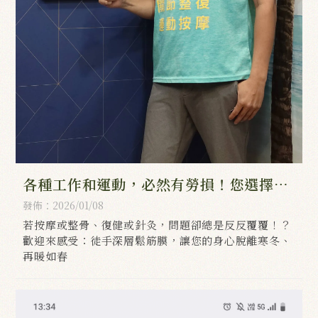
各種工作和運動，必然有勞損！您選擇處
理問題；還是累積問題？
發佈：2026/01/08
若按摩或整骨、復健或針灸，問題卻總是反反覆覆！？
歡迎來感受：徒手深層鬆筋膜，讓您的身心脫離寒冬、
再暖如春