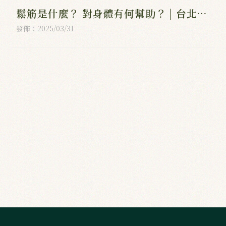
鬆筋是什麼？ 對身體有何幫助？ | 台北肌
肉放鬆按摩,南港區肌肉放鬆按摩,台北徒
發佈：2025/03/31
手推拿,南港區徒手推拿