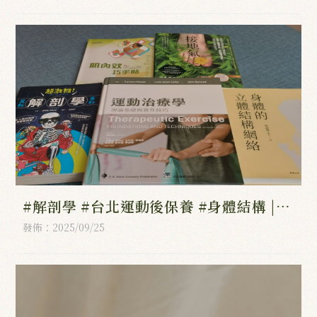
#解剖學 #台北運動後保養 #身體結構 |
台北運動按摩,南港區筋膜放鬆,台北身體
發佈：2025/09/25
結構,南港區整復推拿