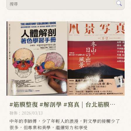
#筋膜整復 #解剖學 #寫真 | 台北筋膜放
鬆,南港區筋膜放鬆,台北整復推拿,南港區
發佈：2026/03/13
整復推拿
中年的李師傅，少了年輕人的浪漫，對文學的接觸少了
很多，但專業和美學，繼續努力和享受