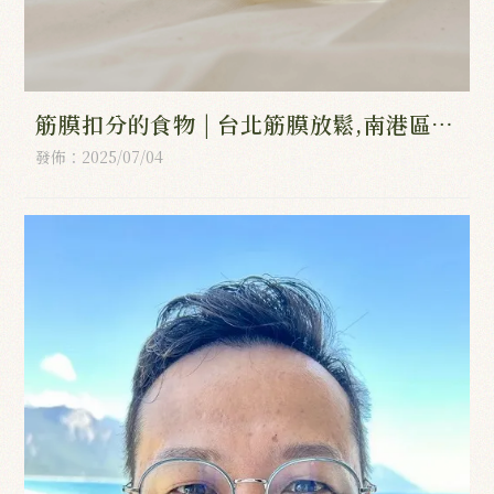
筋膜扣分的食物 | 台北筋膜放鬆,南港區筋
膜放鬆,台北筋膜按摩,南港區筋膜按摩
發佈：2025/07/04