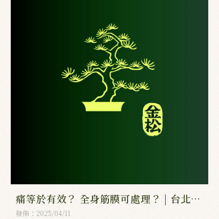
痛等於有效？ 全身筋膜可處理？ | 台北運
動推拿,南港區運動推拿,台北肩頸按摩,南
發佈：2025/04/11